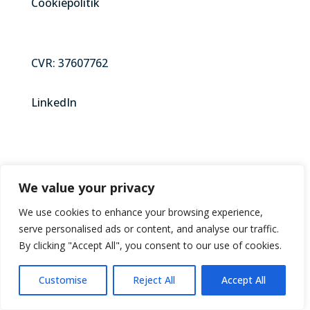
Cookiepolitik
CVR: 37607762
LinkedIn
Kontakt
We value your privacy
We use cookies to enhance your browsing experience,
serve personalised ads or content, and analyse our traffic.
Selmer Gruppen A/S
By clicking "Accept All", you consent to our use of cookies.
Horsensvej 72A, 2. sal
7100 Vejle
Customise
Reject All
Accept All
LinkedIn