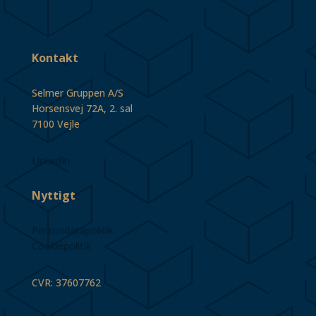
Kontakt
Selmer Gruppen A/S
Horsensvej 72A, 2. sal
7100 Vejle
LinkedIn
Nyttigt
Persondatapolitik
Cookiepolitik
CVR: 37607762