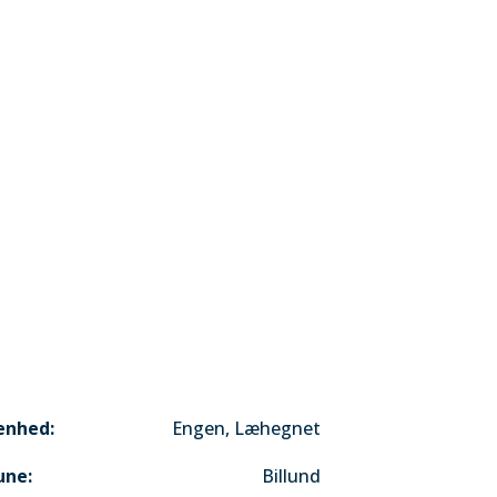
køb af jord
ESG
Kontakt os
Selmer Byg
Selmer Bolig
enhed:
Engen, Læhegnet
ne:
Billund