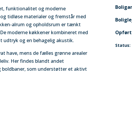
Boligar
tet, funktionalitet og moderne
e og tidløse materialer og fremstår med
Boligl
 køkken-alrum og opholdsrum er tænkt
n. De moderne køkkener kombineret med
Opført
ent udtryk og en behagelig akustik.
Status:
ivat have, mens de fælles grønne arealer
liv. Her findes blandt andet
 boldbaner, som understøtter et aktivt