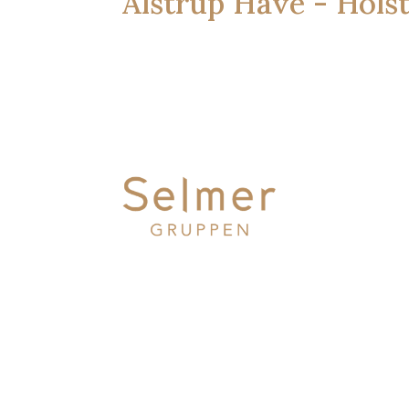
Alstrup Have - Hols