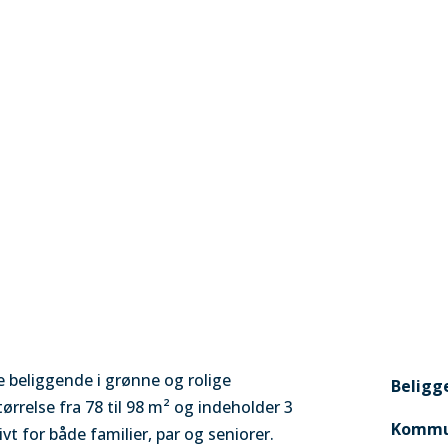
Projekter
Om os
Nyheder
Op
 beliggende i grønne og rolige
Beligg
størrelse fra 78 til 98 m² og indeholder 3
Kommu
ivt for både familier, par og seniorer.