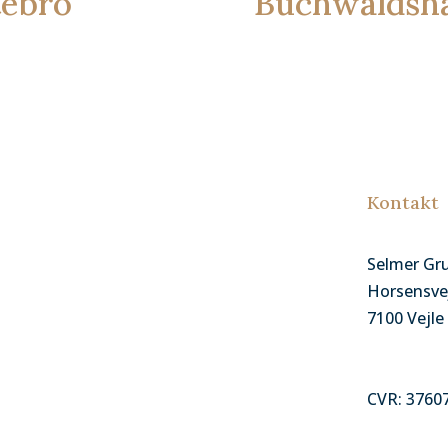
tebro
Buchwaldsha
Kontakt
Selmer Gr
Horsensvej
7100 Vejle
CVR: 3760