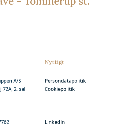
ve - Tommerup st.
Nyttigt
uppen A/S
Persondatapolitik
 72A, 2. sal
Cookiepolitik
7762
LinkedIn